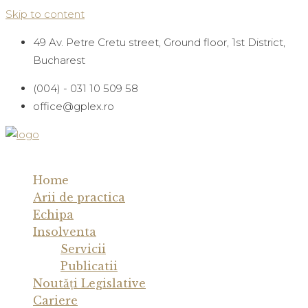
Skip to content
49 Av. Petre Cretu street, Ground floor, 1st District,
Bucharest
(004) - 031 10 509 58
office@gplex.ro
MENU
MENU
Home
Arii de practica
Echipa
Insolventa
Servicii
Publicatii
Noutăţi Legislative
Cariere